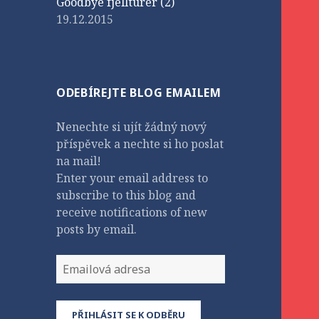
Goodbye fjellturer (2)
19.12.2015
ODEBÍREJTE BLOG EMAILEM
Nenechte si ujít žádný nový
příspěvek a nechte si ho poslat
na mail!
Enter your email address to
subscribe to this blog and
receive notifications of new
posts by email.
Emailová
adresa
PŘIHLÁSIT SE K ODBĚRU