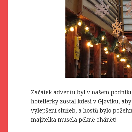
Začátek adventu byl v našem podniku
hoteliérky zůstal kdesi v Gjøviku, aby
vylepšení služeb, a hostů bylo požeh
majitelka musela pěkně ohánět!