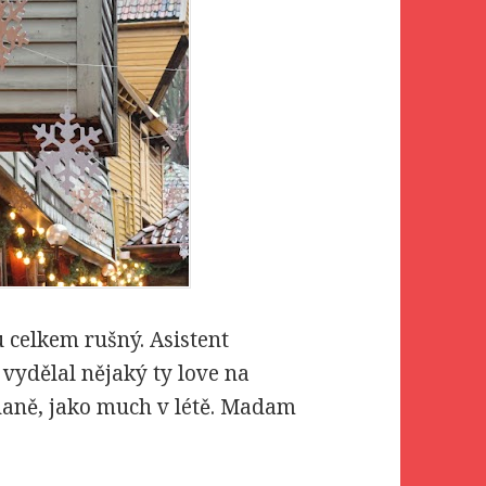
 celkem rušný. Asistent
 vydělal nějaký ty love na
naně, jako much v létě. Madam