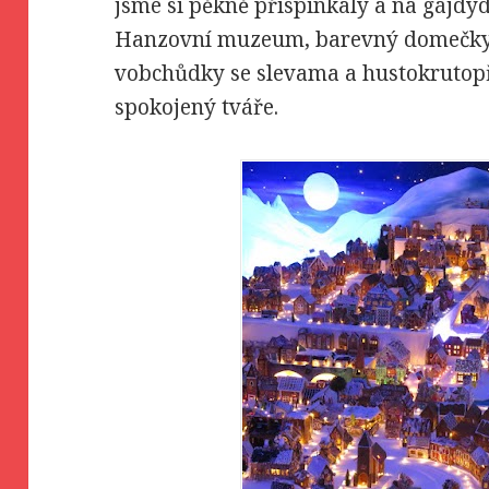
jsme si pěkně přispinkaly a na gájdyd
Hanzovní muzeum, barevný domečky B
vobchůdky se slevama a hustokrutop
spokojený tváře.