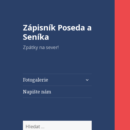
Zápisník Poseda a
Seníka
Zpátky na sever!
zobrazit
Fotogalerie
podřazené
položky
Napište nám
Vyhledávání