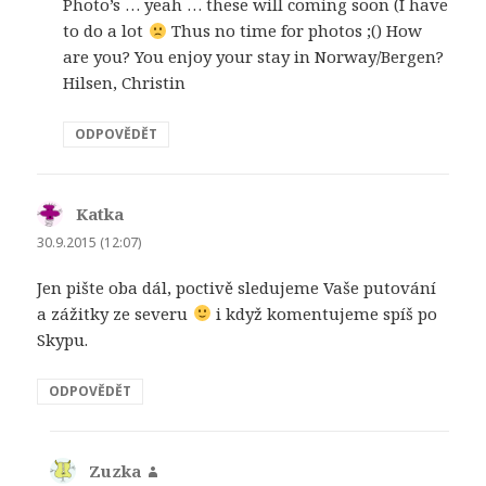
Photo’s … yeah … these will coming soon (I have
to do a lot
Thus no time for photos ;() How
are you? You enjoy your stay in Norway/Bergen?
Hilsen, Christin
ODPOVĚDĚT
Katka
napsal:
30.9.2015 (12:07)
Jen pište oba dál, poctivě sledujeme Vaše putování
a zážitky ze severu
i když komentujeme spíš po
Skypu.
ODPOVĚDĚT
Zuzka
napsal: