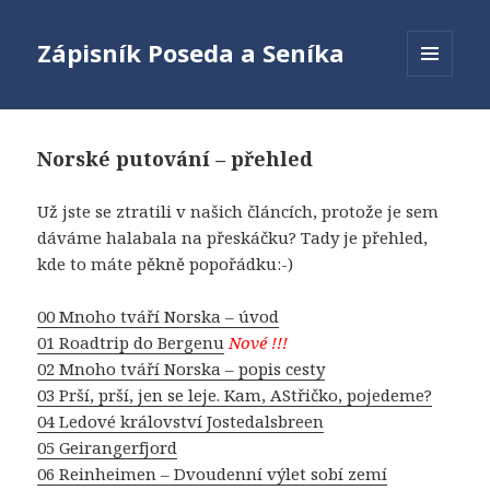
Zápisník Poseda a Seníka
MENU
A
WIDGETY
Norské putování – přehled
Už jste se ztratili v našich článcích, protože je sem
dáváme halabala na přeskáčku? Tady je přehled,
kde to máte pěkně popořádku:-)
00 Mnoho tváří Norska – úvod
01 Roadtrip do Bergenu
Nové !!!
02 Mnoho tváří Norska – popis cesty
03 Prší, prší, jen se leje. Kam, AStřičko, pojedeme?
04 Ledové království Jostedalsbreen
05 Geirangerfjord
06 Reinheimen – Dvoudenní výlet sobí zemí