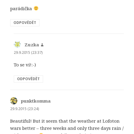
ř
o
n
m
n
e
v
o
o
ě
s
é
v
k
)
parádička
e
m
é
n
v
o
m
ě
n
k
o
)
o
n
k
ODPOVĚDĚT
v
ě
n
é
)
ě
m
)
o
k
n
Zuzka
napsal:
ě
)
29.9.2015 (23:37)
To se ví!:-)
ODPOVĚDĚT
punktkomma
napsal:
29.9.2015 (23:24)
Beautiful! But it seem that the weather at Lofoton
wars better – three weeks and only three days rain /